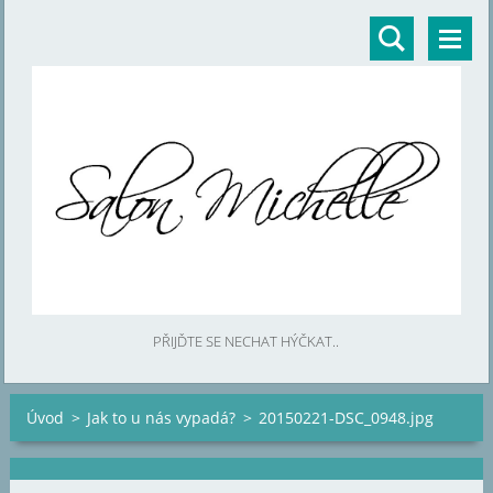
PŘIJĎTE SE NECHAT HÝČKAT..
Úvod
>
Jak to u nás vypadá?
>
20150221-DSC_0948.jpg